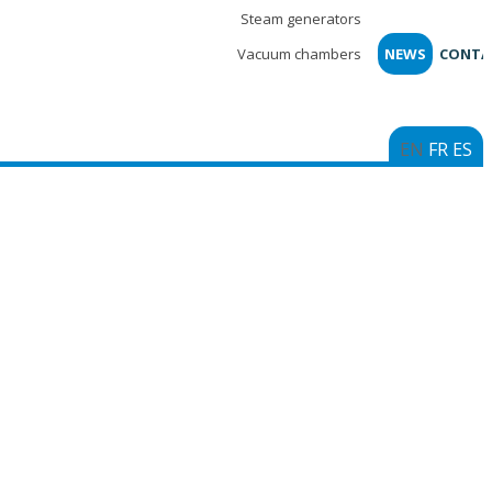
Steam generators
Vacuum chambers
NEWS
CONTA
EN
FR
ES