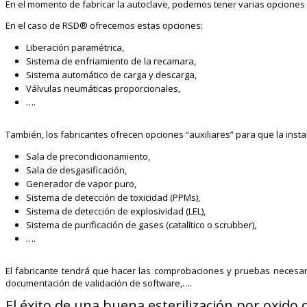
En el momento de fabricar la autoclave, podemos tener varias opciones 
En el caso de RSD® ofrecemos estas opciones:
Liberación paramétrica,
Sistema de enfriamiento de la recamara,
Sistema automático de carga y descarga,
Válvulas neumáticas proporcionales,
….
También, los fabricantes ofrecen opciones “auxiliares” para que la ins
Sala de precondicionamiento,
Sala de desgasificación,
Generador de vapor puro,
Sistema de detección de toxicidad (PPMs),
Sistema de detección de explosividad (LEL),
Sistema de purificación de gases (catalítico o scrubber),
….
El fabricante tendrá que hacer las comprobaciones y pruebas necesari
documentación de validación de software,….
El éxito de una buena esterilización por oxid