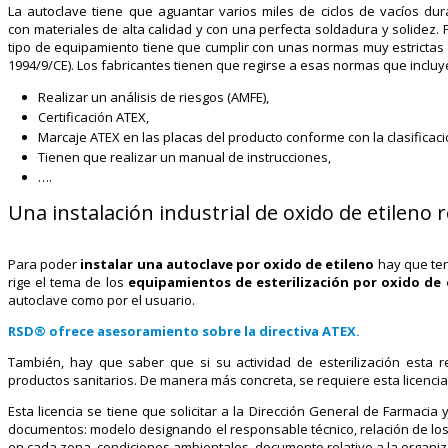
La autoclave tiene que aguantar varios miles de ciclos de vacíos du
con materiales de alta calidad y con una perfecta soldadura y solidez. 
tipo de equipamiento tiene que cumplir con unas normas muy estrictas 
1994/9/CE). Los fabricantes tienen que regirse a esas normas que incluy
Realizar un análisis de riesgos (AMFE),
Certificación ATEX,
Marcaje ATEX en las placas del producto conforme con la clasificac
Tienen que realizar un manual de instrucciones,
….
Una instalación industrial de oxido de etileno
Para poder
instalar una autoclave por oxido de etileno
hay que ten
rige el tema de los
equipamientos de esterilización por oxido de 
autoclave como por el usuario.
RSD® ofrece asesoramiento sobre la directiva ATEX.
También, hay que saber que si su actividad de esterilización esta r
productos sanitarios. De manera más concreta, se requiere esta licencia
Esta licencia se tiene que solicitar a la Dirección General de Farmacia 
documentos: modelo designando el responsable técnico, relación de los p
en cada zona, condiciones ambientales, documento relativo a la organiz