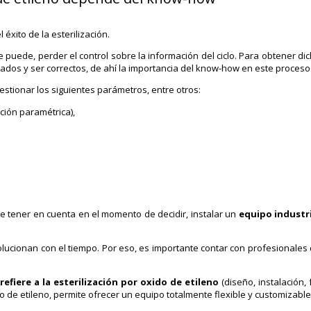
 éxito de la esterilización.
se puede, perder el control sobre la información del ciclo. Para obtener di
rados y ser correctos, de ahí la importancia del know-how en este proceso
estionar los siguientes parámetros, entre otros:
ción paramétrica),
 tener en cuenta en el momento de decidir, instalar un
equipo industr
olucionan con el tiempo. Por eso, es importante contar con profesionales
refiere a la esterilización por oxido de etileno
(diseño, instalación,
do de etileno, permite ofrecer un equipo totalmente flexible y customizabl