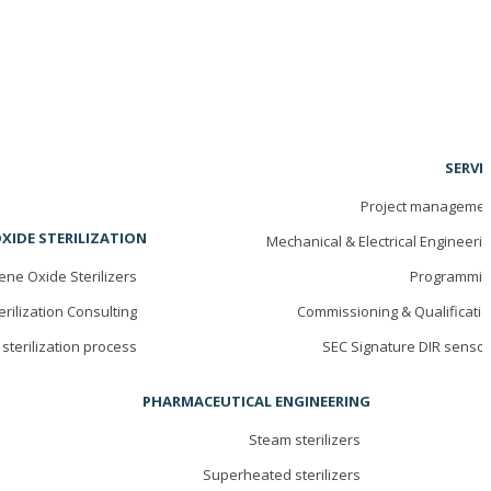
SERVI
Project managemen
XIDE STERILIZATION
Mechanical & Electrical Engineeri
ene Oxide Sterilizers
Programmin
erilization Consulting
Commissioning & Qualificati
sterilization process
SEC Signature DIR senso
PHARMACEUTICAL ENGINEERING
Steam sterilizers
Superheated sterilizers