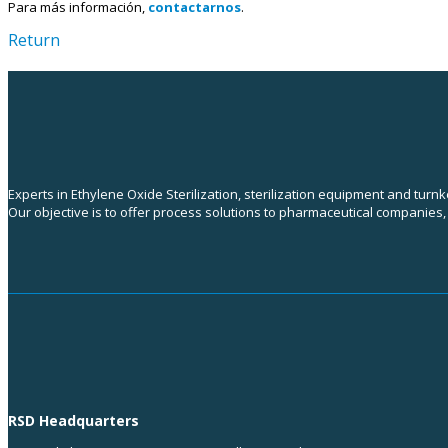
Para más información,
contactarnos
.
Return
Experts in Ethylene Oxide Sterilization, sterilization equipment and turn
Our objective is to offer process solutions to pharmaceutical companies
RSD Headquarters