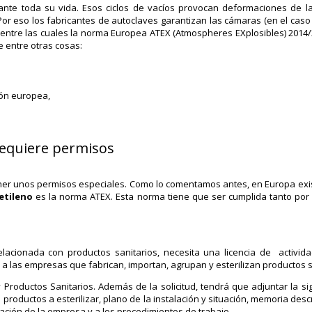
rante toda su vida. Esos ciclos de vacíos provocan deformaciones de la
Por eso los fabricantes de autoclaves garantizan las cámaras (en el caso 
entre las cuales la norma Europea ATEX (Atmospheres EXplosibles) 2014/
e entre otras cosas:
ión europea,
 requiere permisos
er unos permisos especiales. Como lo comentamos antes, en Europa ex
etileno
es la norma ATEX. Esta norma tiene que ser cumplida tanto por e
elacionada con productos sanitarios, necesita una licencia de activid
 a las empresas que fabrican, importan, agrupan y esterilizan productos s
y Productos Sanitarios. Además de la solicitud, tendrá que adjuntar la si
roductos a esterilizar, plano de la instalación y situación, memoria descr
ación de la empresa y a los procedimientos de trabajo, ….