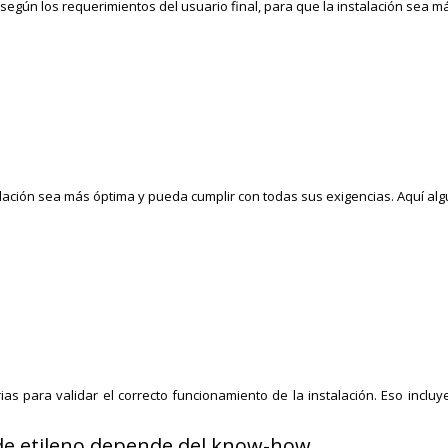
según los requerimientos del usuario final, para que la instalación sea 
talación sea más óptima y pueda cumplir con todas sus exigencias. Aquí a
as para validar el correcto funcionamiento de la instalación. Eso inclu
o de etileno depende del know-how