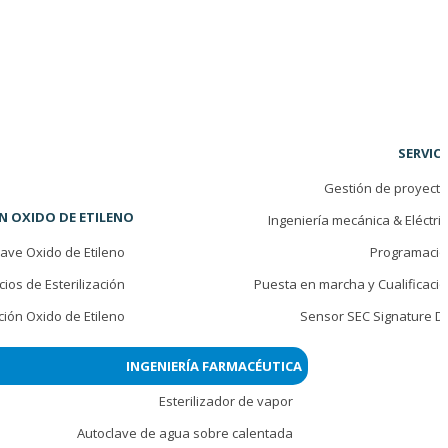
SERVIC
Gestión de proyect
N OXIDO DE ETILENO
Ingeniería mecánica & Eléctri
lave Oxido de Etileno
Programació
cios de Esterilización
Puesta en marcha y Cualificaci
ción Oxido de Etileno
Sensor SEC Signature D
INGENIERÍA FARMACÉUTICA
Esterilizador de vapor
Autoclave de agua sobre calentada