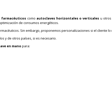
s farmacéuticos
como
autoclaves horizontales o verticales
u otros
 optimización de consumos energéticos.
macéuticos. Sin embargo, proponemos personalizaciones si el cliente lo 
s y de otros países, si es necesario.
llave en mano
para: