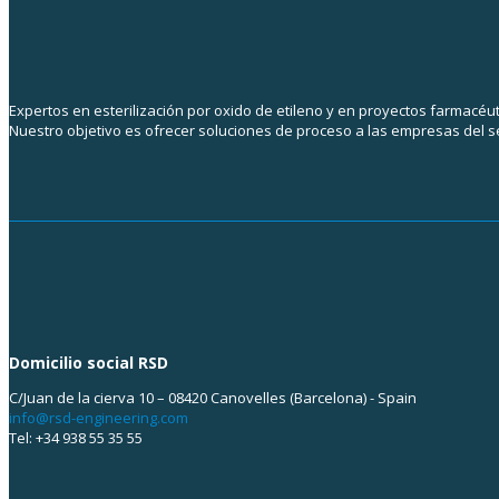
Expertos en esterilización por oxido de etileno y en proyectos farmacéu
Nuestro objetivo es ofrecer soluciones de proceso a las empresas del s
Domicilio social RSD
C/Juan de la cierva 10 – 08420 Canovelles (Barcelona) - Spain
info@rsd-engineering.com
Tel: +34 938 55 35 55