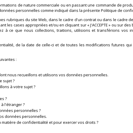
nformations de nature commerciale ou en passant une commande de produi
os données personnelles comme indiqué dans la présente Politique de confid
es rubriques du site Web, dans le cadre d'un contrat ou dans le cadre de
ant les cases appropriées et/ou en cliquant sur « J'ACCEPTE » ou sur des bo
z à ce que nous collections, traitions, utilisions et transférions vos 
ntialité, de la date de celle-ci et de toutes les modifications futures 
uivantes :
ont nous recueillons et utilisons vos données personnelles.
 sujet ?
ons à votre sujet ?
es ?
 l'étranger ?
données personnelles ?
e vos données personnelles.
atière de confidentialité et pour exercer vos droits ?