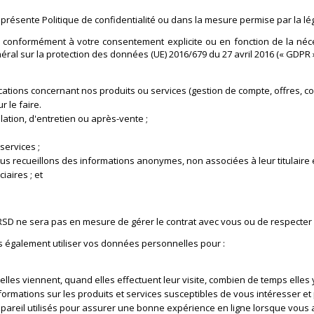
résente Politique de confidentialité ou dans la mesure permise par la lég
 conformément à votre consentement explicite ou en fonction de la néces
néral sur la protection des données (UE) 2016/679 du 27 avril 2016 (« GDPR »
ations concernant nos produits ou services (gestion de compte, offres, co
r le faire.
llation, d'entretien ou après-vente ;
services ;
ous recueillons des informations anonymes, non associées à leur titulaire 
aires ; et
RSD ne sera pas en mesure de gérer le contrat avec vous ou de respecter s
s également utiliser vos données personnelles pour :
elles viennent, quand elles effectuent leur visite, combien de temps elles 
formations sur les produits et services susceptibles de vous intéresser et
'appareil utilisés pour assurer une bonne expérience en ligne lorsque vous