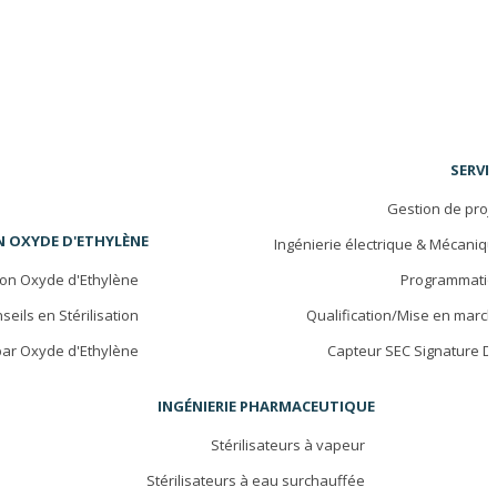
SERVI
Gestion de proj
N OXYDE D'ETHYLÈNE
Ingénierie électrique & Mécaniq
tion Oxyde d'Ethylène
Programmatio
seils en Stérilisation
Qualification/Mise en marc
 par Oxyde d'Ethylène
Capteur SEC Signature D
INGÉNIERIE PHARMACEUTIQUE
Stérilisateurs à vapeur
Stérilisateurs à eau surchauffée