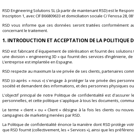
RSD Engineering Solutions SL (à partir de maintenant RSD) est le Respon
Inscription 1, avec CIF B66809633 et domiciliation sociale C/ Fenosa 28, 0
RSD vous informe que ces données seront traitées conformément aux 
concernant le traitement.
1. INTRODUCTION ET ACCEPTATION DE LA POLITIQUE D
RSD est fabricant d´équipement de stérilisation et fournit des solution
une division « engineering 3D » qui fournit des services d’ingénierie, 
L’entreprise est implantée en Espagne.
RSD respecte au maximum la vie privée de ses clients, partenaires com
RSD (ci-après « nous ») s'engage à protéger la vie privée des personn
société et demandent des informations, et des personnes physiques ou m
L'objectif principal de notre Politique de confidentialité est d'assurer
personnelles, et cette politique s'applique à tous les documents, communic
Le terme « client » ou « Client » désigne à la fois les clients ou nouv
campagnes de marketing menées par RSD.
La Politique de confidentialité énonce la manière dont RSD protège votre 
que RSD fournit (collectivement, les « Services »), ainsi que les préféren