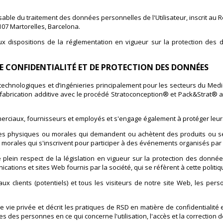
sable du traitement des données personnelles de l'Utilisateur, inscrit au 
8107 Martorelles, Barcelona.
dispositions de la réglementation en vigueur sur la protection des d
E CONFIDENTIALITÉ ET DE PROTECTION DES DONNÉES
s technologiques et d’ingénieries principalement pour les secteurs du Med
de fabrication additive avec le procédé Stratoconception® et Pack&Strat® a
merciaux, fournisseurs et employés et s'engage également à protéger leu
es physiques ou morales qui demandent ou achètent des produits ou servi
orales qui s'inscrivent pour participer à des événements organisés par l
 le plein respect de la législation en vigueur sur la protection des donné
ations et sites Web fournis par la société, qui se réfèrent à cette politiqu
eaux clients (potentiels) et tous les visiteurs de notre site Web, les p
vie privée et décrit les pratiques de RSD en matière de confidentialité en
ces des personnes en ce qui concerne l'utilisation, l'accès et la correction