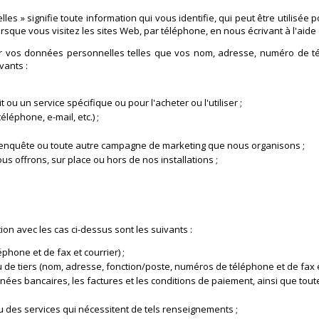
les » signifie toute information qui vous identifie, qui peut être utilisé
orsque vous visitez les sites Web, par téléphone, en nous écrivant à l'aid
ter vos données personnelles telles que vos nom, adresse, numéro de t
vants :
u un service spécifique ou pour l'acheter ou l'utiliser ;
éphone, e-mail, etc.) ;
 enquête ou toute autre campagne de marketing que nous organisons ;
 offrons, sur place ou hors de nos installations ;
n avec les cas ci-dessus sont les suivants :
hone et de fax et courrier) ;
e tiers (nom, adresse, fonction/poste, numéros de téléphone et de fax et 
nées bancaires, les factures et les conditions de paiement, ainsi que tout
u des services qui nécessitent de tels renseignements ;