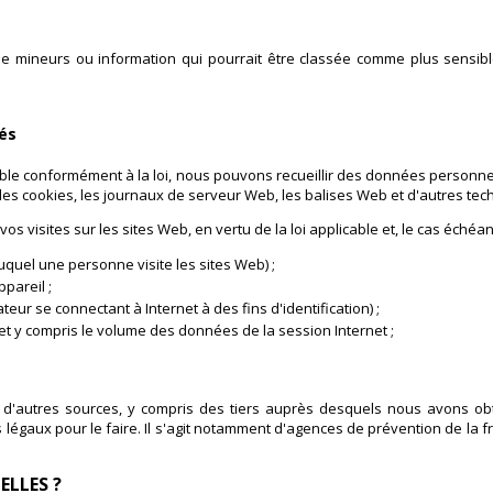
 mineurs ou information qui pourrait être classée comme plus sensible,
és
able conformément à la loi, nous pouvons recueillir des données personne
 les cookies, les journaux de serveur Web, les balises Web et d'autres te
s visites sur les sites Web, en vertu de la loi applicable et, le cas échéa
 duquel une personne visite les sites Web) ;
ppareil ;
eur se connectant à Internet à des fins d'identification) ;
rnet y compris le volume des données de la session Internet ;
r d'autres sources, y compris des tiers auprès desquels nous avons ob
égaux pour le faire. Il s'agit notamment d'agences de prévention de la fr
LLES ?