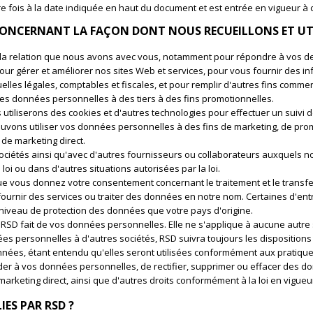
ère fois à la date indiquée en haut du document et est entrée en vigueur à 
 CONCERNANT LA FAÇON DONT NOUS RECUEILLONS ET UT
r la relation que nous avons avec vous, notamment pour répondre à vos
ur gérer et améliorer nos sites Web et services, pour vous fournir des in
lles légales, comptables et fiscales, et pour remplir d'autres fins commerc
es données personnelles à des tiers à des fins promotionnelles.
utiliserons des cookies et d'autres technologies pour effectuer un suivi de 
pouvons utiliser vos données personnelles à des fins de marketing, de prom
de marketing direct.
iétés ainsi qu'avec d'autres fournisseurs ou collaborateurs auxquels no
loi ou dans d'autres situations autorisées par la loi.
 vous donnez votre consentement concernant le traitement et le transfer
ournir des services ou traiter des données en notre nom. Certaines d'ent
niveau de protection des données que votre pays d'origine.
 que RSD fait de vos données personnelles. Elle ne s'applique à aucune aut
es personnelles à d'autres sociétés, RSD suivra toujours les dispositions d
nnées, étant entendu qu'elles seront utilisées conformément aux pratiques
éder à vos données personnelles, de rectifier, supprimer ou effacer des d
rketing direct, ainsi que d'autres droits conformément à la loi en vigueu
IES PAR RSD ?