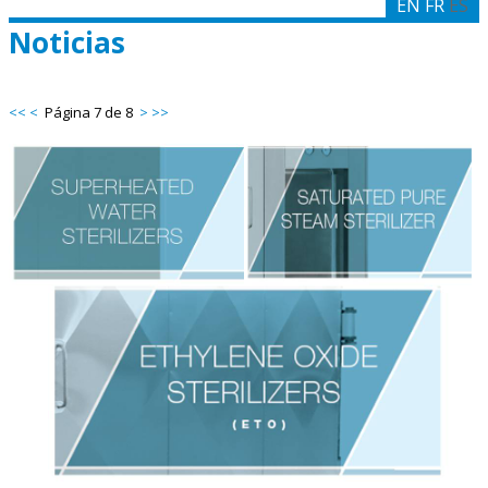
EN
FR
ES
Noticias
<<
<
Página 7 de 8
>
>>