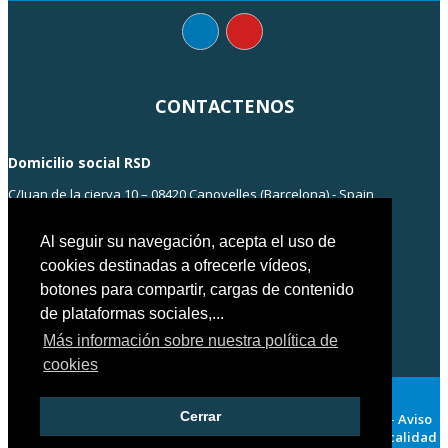
CONTACTENOS
Domicilio social RSD
C/Juan de la cierva 10 – 08420 Canovelles (Barcelona) - Spain
info@rsd-engineering.com
Tel: +34 938 55 35 55
Al seguir su navegación, acepta el uso de
cookies destinadas a ofrecerle vídeos,
botones para compartir, cargas de contenido
de plataformas sociales,...
Más información sobre nuestra política de
cookies
Cerrar
Copyright© RSD ENGINEERING 2018 – Barcelona – Spain 2018 –
Aviso
Legal
-
Política de privacidad
-
Politica de cookies
-
Politica calidad